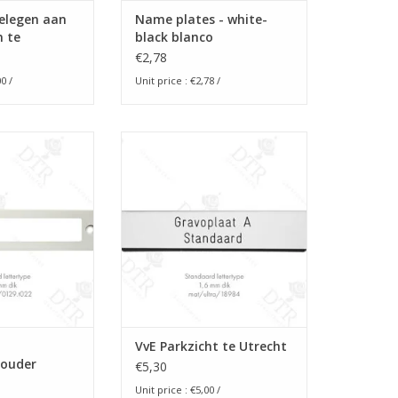
gelegen aan
Name plates - white-
n te
black blanco
€2,78
00
/
Unit price :
€2,78
/
laatje
Name plate
O CART
ADD TO CART
VvE Parkzicht te Utrecht
ouder
€5,30
Unit price :
€5,00
/