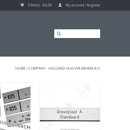
0 Items - €0,00
My account / Register
HOME
/
COMPANY - HOLLAND HUIS VVE BEHEER B.V.
laatje
Naamplaatje
O CART
ADD TO CART