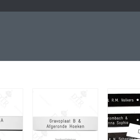
e
Naamplaatje
Naamp
RT
ADD TO CART
ADD T