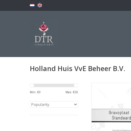
Holland Huis VvE Beheer B.V.
Naamplaatj
Min: €
0
Max: €
50
ADD TO CA