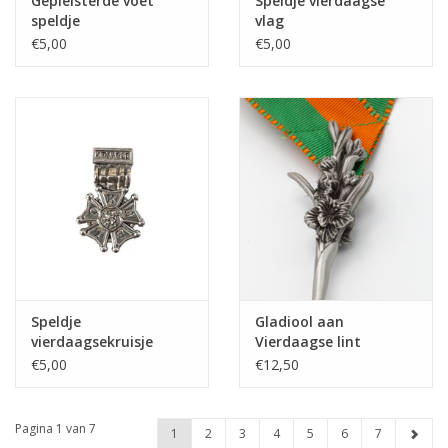
Gepleisterde voet
Speldje vierdaagse
speldje
vlag
€5,00
€5,00
Speldje
Gladiool aan
vierdaagsekruisje
Vierdaagse lint
glanzend
€5,00
€12,50
Pagina 1 van 7
1
2
3
4
5
6
7