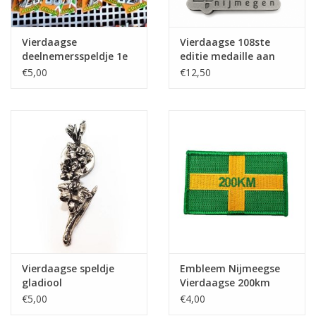
Vierdaagse
Vierdaagse 108ste
deelnemersspeldje 1e
editie medaille aan
t/m 72e keer
lint
€5,00
€12,50
Vierdaagse speldje
Embleem Nijmeegse
gladiool
Vierdaagse 200km
€5,00
€4,00