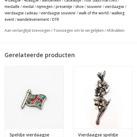
4-daagse
/
4daagse
/
aandenken
/
cadeautje
/
four days marches
/
medaille
/
medal
/
nijmegen
/
presentje
/
shoe
/
souvenir
/
vierdaagse
/
vierdaagse cadeau
/
vierdaagse souvenir
/
walk of the world
/
walking
event
/
wandelevenement
/
DTR
Aan verlanglijst toevoegen
/
Toevoegen om te vergelijken
/
Afdrukken
Gerelateerde producten
Speldje vierdaagse
Vierdaagse speldje