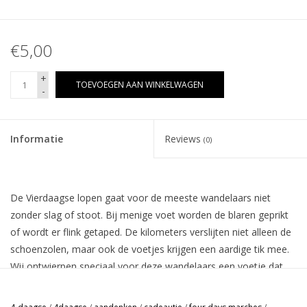
€5,00
+
TOEVOEGEN AAN WINKELWAGEN
-
Informatie
Reviews
(0)
De Vierdaagse lopen gaat voor de meeste wandelaars niet
zonder slag of stoot. Bij menige voet worden de blaren geprikt
of wordt er flink getaped. De kilometers verslijten niet alleen de
schoenzolen, maar ook de voetjes krijgen een aardige tik mee.
Wij ontwierpen speciaal voor deze wandelaars een voetje dat
geheel bij ze past.