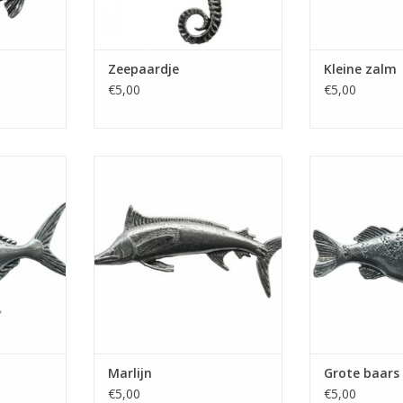
Zeepaardje
Kleine zalm
€5,00
€5,00
' met
Speldje 'Zeilvis' met
Speldje 'Gro
ng
vlindersluiting
vlinder
NKELWAGEN
TOEVOEGEN AAN WINKELWAGEN
TOEVOEGEN AA
Marlijn
Grote baars
€5,00
€5,00