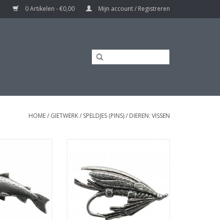
0 Artikelen - €0,00
Mijn account / Registreren
HOME
/
GIETWERK
/
SPELDJES (PINS)
/
DIEREN: VISSEN
ine zalm' met
Speldje 'Kunstaas groot' met
sluiting
vlindersluiting
N WINKELWAGEN
TOEVOEGEN AAN WINKELWAGEN