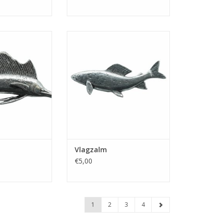
eilvis' met
Speldje 'Vlagzalm' met
sluiting
vlindersluiting
N WINKELWAGEN
TOEVOEGEN AAN WINKELWAGEN
Vlagzalm
€5,00
1
2
3
4