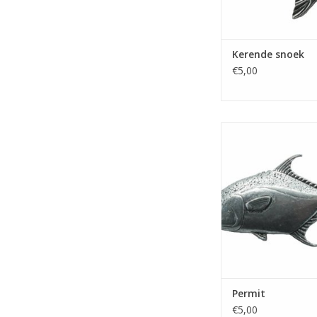
Kerende snoek
€5,00
Speldje 'Permit
vlindersluiti
TOEVOEGEN AAN WI
Permit
€5,00