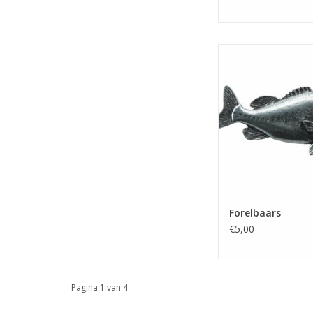
Speldje 'Forelbaa
vlindersluiti
TOEVOEGEN AAN WI
Forelbaars
€5,00
Pagina 1 van 4