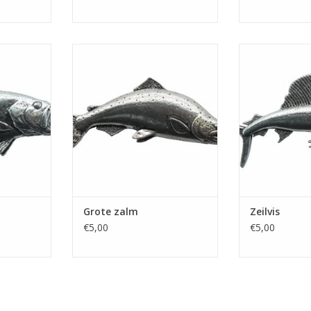
rs' met
Speldje 'Grote zalm' met
Speldje 'Z
ng
vlindersluiting
vlinder
NKELWAGEN
TOEVOEGEN AAN WINKELWAGEN
TOEVOEGEN AA
Grote zalm
Zeilvis
€5,00
€5,00