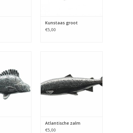
Kunstaas groot
€5,00
te baars' met
Speldje 'Atlantische zalm' met
sluiting
vlindersluiting
N WINKELWAGEN
TOEVOEGEN AAN WINKELWAGEN
Atlantische zalm
€5,00