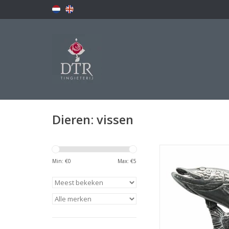
Dieren: vissen
Speldje 'Kerende s
vlindersluiti
Min: €
0
Max: €
5
TOEVOEGEN AAN WI