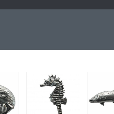
noek' met
Speldje 'Zeepaardje' met
Speldje 'Kle
ng
vlindersluiting
vlinder
NKELWAGEN
TOEVOEGEN AAN WINKELWAGEN
TOEVOEGEN AA