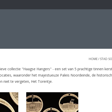
HOME
/
STAD SO
ve collectie "Haagse Hangers" - een set van 5 prachtige tinnen ker
 locaties, waaronder het majestueuze Paleis Noordeinde, de historisc
 niet te vergeten, Het Torentje.
 Hanger
5 originele tinnen hangers met
afbeeldingen uit Den Haag.
NKELWAGEN
Verpakt in een geschenk doos.