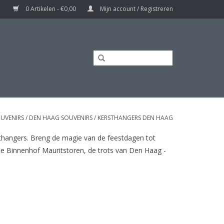
0 Artikelen - €0,00
Mijn account / Registreren
UVENIRS
/
DEN HAAG SOUVENIRS
/
KERSTHANGERS DEN HAAG
sthangers. Breng de magie van de feestdagen tot
he Binnenhof Mauritstoren, de trots van Den Haag -