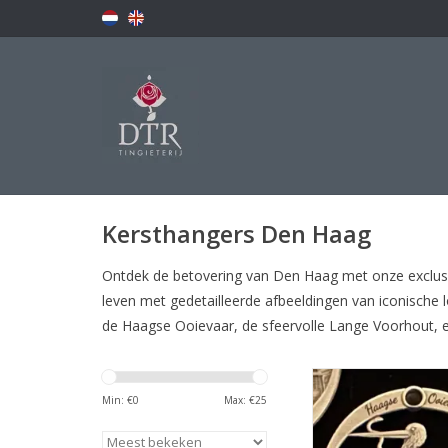
Kersthangers Den Haag
Ontdek de betovering van Den Haag met onze exclusie
leven met gedetailleerde afbeeldingen van iconische
de Haagse Ooievaar, de sfeervolle Lange Voorhout, en
Haagse Ooievaar
Min: €
0
Max: €
25
TOEVOEGEN AAN WI