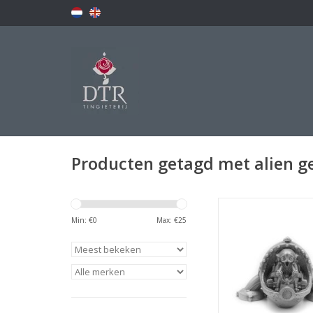
Producten getagd met alien 
Alien Getaway, een s
your luck set-verzam
Min: €
0
Max: €
25
dat zich afspeelt in 
TOEVOEGEN AAN WI