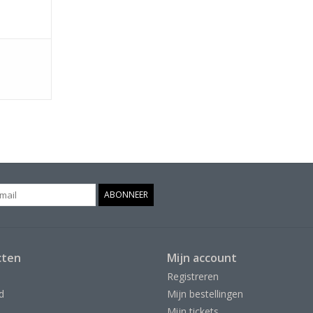
ABONNEER
cten
Mijn account
Registreren
d
Mijn bestellingen
Mijn tickets