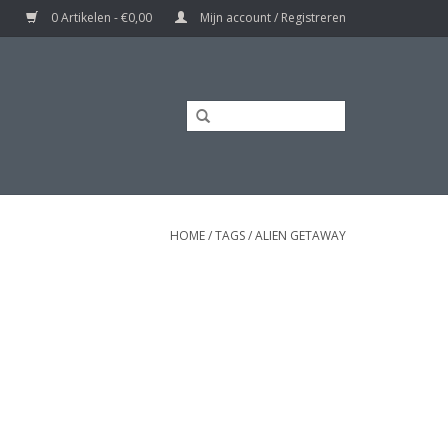
0 Artikelen - €0,00
Mijn account / Registreren
HOME
/
TAGS
/
ALIEN GETAWAY