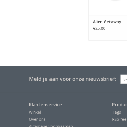
Alien Getaway
€25,00
Meld je aan voor onze nieuwsbrief:
Klantenservice
Produ
Winkel
Tags
Over ons
RSS-fee
Algemene voorwaarden