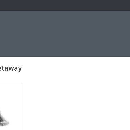
getaway
nelle push
elingsspel
de ruimte.
NKELWAGEN