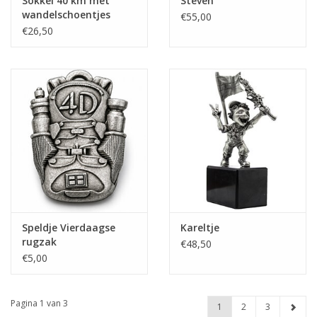
Sokkel 40 km met
Steven
wandelschoentjes
€55,00
€26,50
Speldje Vierdaagse
Kareltje
rugzak
€48,50
€5,00
Pagina 1 van 3
1
2
3