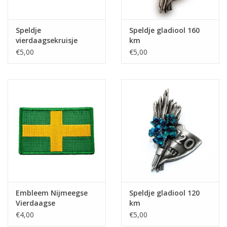
Speldje
Speldje gladiool 160
vierdaagsekruisje
km
glanzend
€5,00
€5,00
Embleem Nijmeegse
Speldje gladiool 120
Vierdaagse
km
€4,00
€5,00