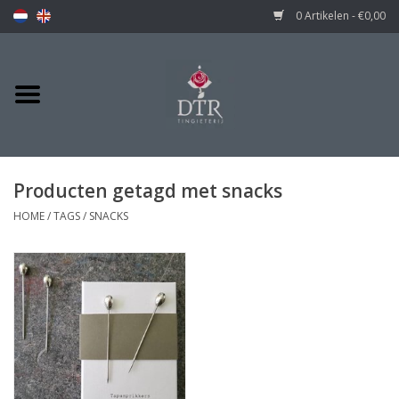
0 Artikelen - €0,00
Producten getagd met snacks
HOME
/
TAGS
/
SNACKS