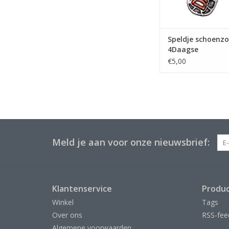
Speldje schoenzo
4Daagse
€5,00
Meld je aan voor onze nieuwsbrief:
Klantenservice
Produ
Winkel
Tags
Over ons
RSS-fee
Algemene voorwaarden