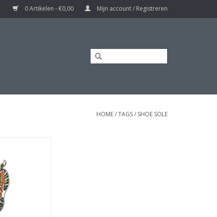
0 Artikelen - €0,00
Mijn account / Registreren
HOME
/
TAGS
/
SHOE SOLE
nzool 4Daagse
N WINKELWAGEN