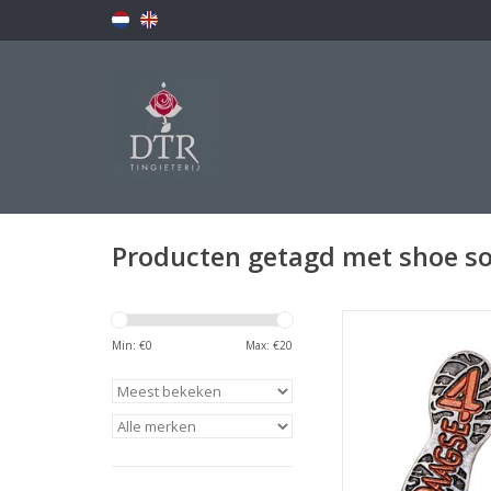
Producten getagd met shoe so
Speldje schoenzoo
Min: €
0
Max: €
20
TOEVOEGEN AAN WI