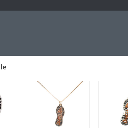
le
l 4Daagse
Ketting met hanger schoenzool
Hanger schoe
4Daagse
NKELWAGEN
TOEVOEGEN AA
TOEVOEGEN AAN WINKELWAGEN