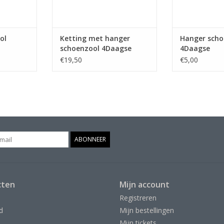
ol
Ketting met hanger
Hanger scho
schoenzool 4Daagse
4Daagse
€19,50
€5,00
ABONNEER
cten
Mijn account
Registreren
d
Mijn bestellingen
Mijn tickets