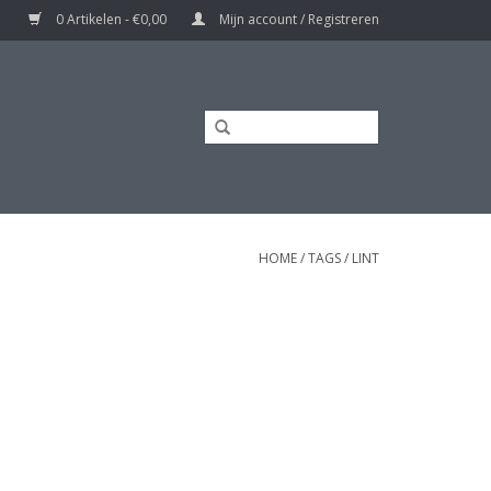
0 Artikelen - €0,00
Mijn account / Registreren
HOME
/
TAGS
/
LINT