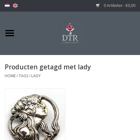
0 Artikelen - €0,00
Producten getagd met lady
HOME
/
TAGS
/
LADY