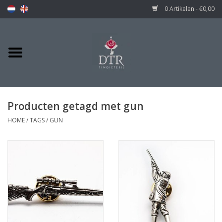
0 Artikelen - €0,00
Producten getagd met gun
HOME
/
TAGS
/
GUN