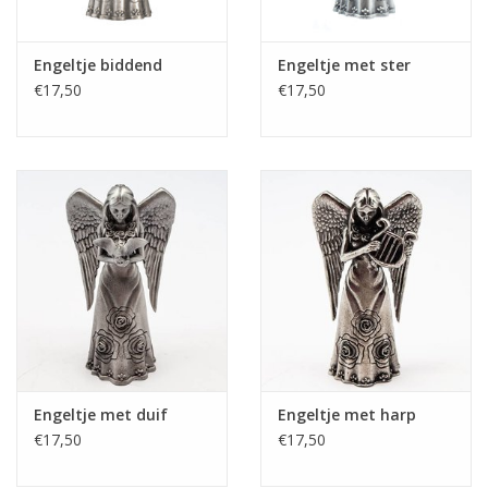
Engeltje biddend
Engeltje met ster
€17,50
€17,50
Engeltje met duif
Engeltje met harp
€17,50
€17,50