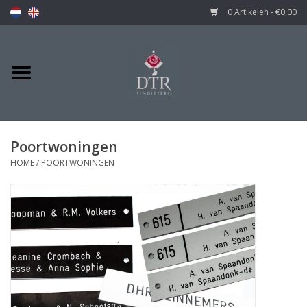
0 Artikelen - €0,00
Poortwoningen
HOME
/
POORTWONINGEN