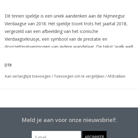
Dit tinnen speldje is een uniek aandenken aan de Nijmeegse
Vierdaagse van 2018. Het speldje toont trots het jaartal 2018,
vergezeld van een afbeelding van het iconische
Vierdaagsekruisje, een symbool van de prestatie en
doorzettingsvermogen van iedere wandelaar. De tekst 'walk well
:-)' benadrukt de kracht en vastberadenheid die nodig zijn om de
vierdaagse tocht te voltooien. Dit speldje is niet alleen een
DTR
prachtig herinneringsstuk aan je deelname, maar ook een
Aan verlanglijst toevoegen
/
Toevoegen om te vergelijken
/
Afdrukken
waardevol verzamelobject voor iedereen die deze bijzondere
wandeltocht in zijn of haar hart draagt.
Meld je aan voor onze nieuwsbrief:
ABONNEER