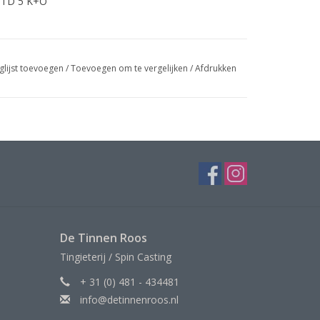
/ STD 5 K+O
glijst toevoegen
/
Toevoegen om te vergelijken
/
Afdrukken
De Tinnen Roos
Tingieterij / Spin Casting
+ 31 (0) 481 - 434481
info@detinnenroos.nl