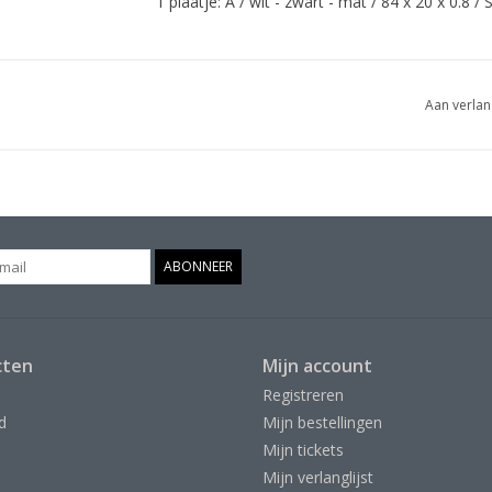
1 plaatje: A / wit - zwart - mat / 84 x 20 x 0.8 
Aan verlan
ABONNEER
cten
Mijn account
Registreren
d
Mijn bestellingen
Mijn tickets
Mijn verlanglijst