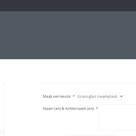
Maak een keuze:
*
Naam (en) & Achternaam (en):
*