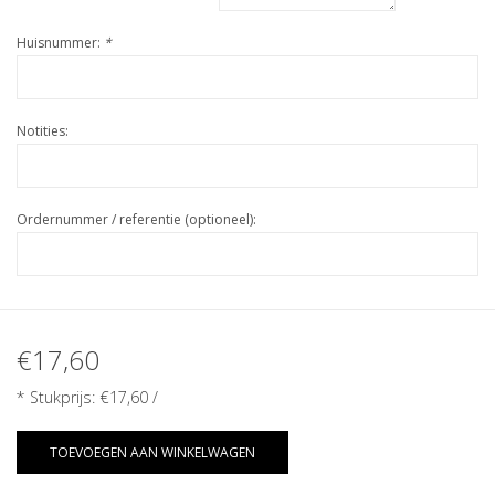
Huisnummer:
*
Notities:
Ordernummer / referentie (optioneel):
€17,60
* Stukprijs:
€17,60
/
TOEVOEGEN AAN WINKELWAGEN