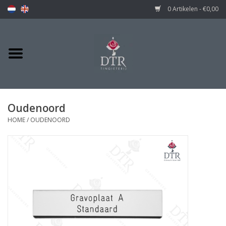
0 Artikelen - €0,00
Oudenoord
HOME
/
OUDENOORD