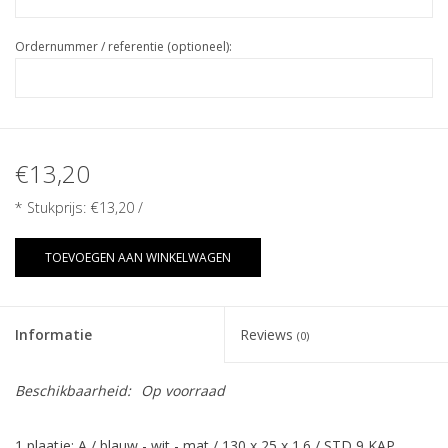
Ordernummer / referentie (optioneel):
€13,20
* Stukprijs:
€13,20
/
TOEVOEGEN AAN WINKELWAGEN
Informatie
Reviews
(0)
Beschikbaarheid:
Op voorraad
1 plaatje: A / blauw - wit - mat / 130 x 25 x 1.6 / STD 9 KAP