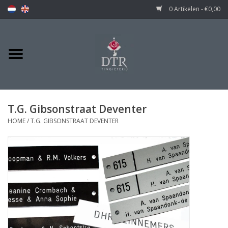
0 Artikelen - €0,00
T.G. Gibsonstraat Deventer
HOME
/
T.G. GIBSONSTRAAT DEVENTER