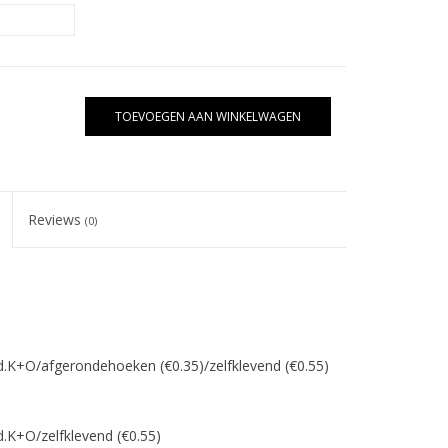
TOEVOEGEN AAN WINKELWAGEN
Reviews
(0)
d.K+O/afgerondehoeken (€0.35)/zelfklevend (€0.55)
d.K+O/zelfklevend (€0.55)