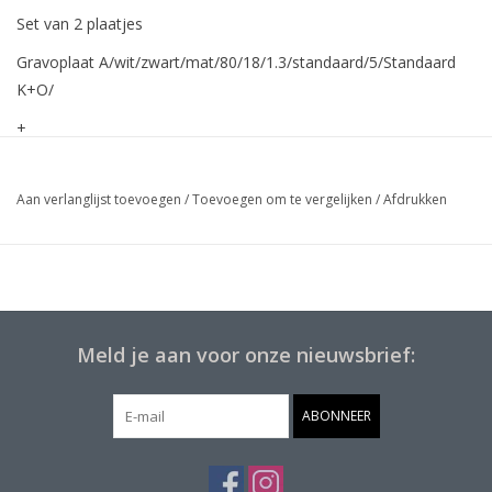
Set van 2 plaatjes
Gravoplaat A/wit/zwart/mat/80/18/1.3/standaard/5/Standaard
K+O/
+
Gravoplaat A/wit/zwart/mat/80/18/1.3/standaard/5/Standaard
K+O/
Aan verlanglijst toevoegen
/
Toevoegen om te vergelijken
/
Afdrukken
Meld je aan voor onze nieuwsbrief:
ABONNEER