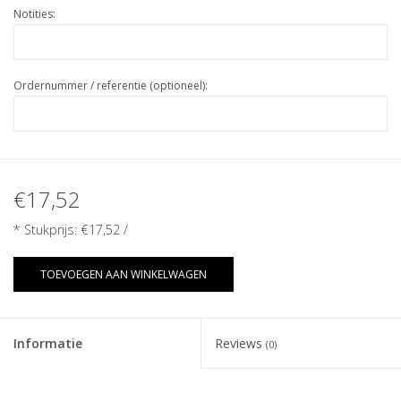
Notities:
Ordernummer / referentie (optioneel):
€17,52
* Stukprijs:
€17,52
/
TOEVOEGEN AAN WINKELWAGEN
Informatie
Reviews
(0)