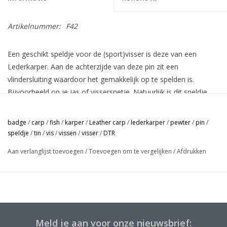
Artikelnummer:
F42
Een geschikt speldje voor de (sport)visser is deze van een
Lederkarper. Aan de achterzijde van deze pin zit een
vlindersluiting waardoor het gemakkelijk op te spelden is.
Bijvoorbeeld op je jas of visserspetje. Natuurlijk is dit speldje
niet alleen voor vissers bedoelt, maar voor iedereen die het
graag zou willen dragen.
badge
/
carp
/
fish
/
karper
/
Leather carp
/
lederkarper
/
pewter
/
pin
/
Leuke dingen die je ook met het speldje kunt doen zijn:
speldje
/
tin
/
vis
/
vissen
/
visser
/
DTR
* Prikken op een kaars ter decoratie
Aan verlanglijst toevoegen
/
Toevoegen om te vergelijken
/
Afdrukken
* Op tafelkaartjes bij de indeling
Meld je aan voor onze nieuwsbrief: