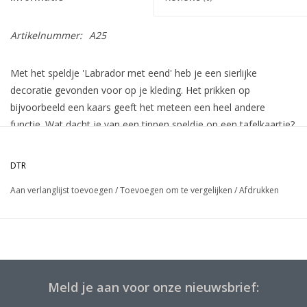
Artikelnummer:
A25
Met het speldje 'Labrador met eend' heb je een sierlijke
decoratie gevonden voor op je kleding. Het prikken op
bijvoorbeeld een kaars geeft het meteen een heel andere
functie. Wat dacht je van een tinnen speldje op een tafelkaartje?
Een versiering voor jezelf of voor de inrichting van je
woonkamer.
DTR
Aan de achterzijde van het speldje zit een vlindersluiting.
Aan verlanglijst toevoegen
/
Toevoegen om te vergelijken
/
Afdrukken
Meld je aan voor onze nieuwsbrief: