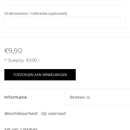
Ordernummer / referentie (optioneel):
€9,90
* Stukprijs:
€9,90
/
TOEVOEGEN AAN WINKELWAGEN
Informatie
Reviews
(0)
Beschikbaarheid:
Op voorraad
Set van 2 plaatjes