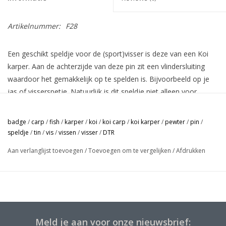
Artikelnummer:
F28
Een geschikt speldje voor de (sport)visser is deze van een Koi
karper. Aan de achterzijde van deze pin zit een vlindersluiting
waardoor het gemakkelijk op te spelden is. Bijvoorbeeld op je
jas of visserspetje. Natuurlijk is dit speldje niet alleen voor
vissers bedoelt, maar voor iedereen die het graag zou willen
dragen.
badge
/
carp
/
fish
/
karper
/
koi
/
koi carp
/
koi karper
/
pewter
/
pin
/
Leuke dingen die je ook met het speldje kunt doen zijn:
speldje
/
tin
/
vis
/
vissen
/
visser
/
DTR
* Prikken op een kaars ter decoratie
Aan verlanglijst toevoegen
/
Toevoegen om te vergelijken
/
Afdrukken
* Op tafelkaartjes bij de indeling
Meld je aan voor onze nieuwsbrief: