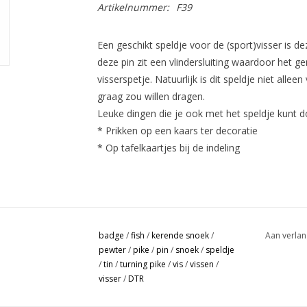
Artikelnummer:
F39
Een geschikt speldje voor de (sport)visser is 
deze pin zit een vlindersluiting waardoor het ge
visserspetje. Natuurlijk is dit speldje niet alle
graag zou willen dragen.
Leuke dingen die je ook met het speldje kunt do
* Prikken op een kaars ter decoratie
* Op tafelkaartjes bij de indeling
badge
/
fish
/
kerende snoek
/
Aan verlan
pewter
/
pike
/
pin
/
snoek
/
speldje
/
tin
/
turning pike
/
vis
/
vissen
/
visser
/
DTR