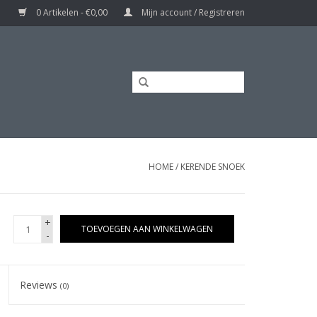
0 Artikelen - €0,00
Mijn account / Registreren
HOME
/
KERENDE SNOEK
+
TOEVOEGEN AAN WINKELWAGEN
-
Reviews
(0)