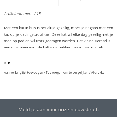
Artikelnummer:
A15
Met een kat in huis is het altijd gezellig, moet je nagaan met een
kat op je kledingstuk of tas! Deze kat wil elke dag gezellig met je
mee op pad en wil trots gedragen worden. Het kleine sieraad is
een musthave voor de kattenliefhebber, maar gaat met elk
ander net zo graag mee. Een leuk cadeautje om te geven of
krijgen. Wist je dat je met de vlindersluiting aan de achterkant
DTR
het speldje makkelijk kunt bevestigen?
Aan verlanglijst toevoegen
/
Toevoegen om te vergelijken
/
Afdrukken
Meld je aan voor onze nieuwsbrief: