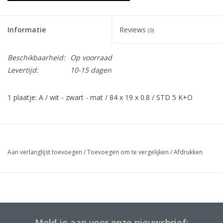
Informatie
Reviews
(0)
Beschikbaarheid:
Op voorraad
Levertijd:
10-15 dagen
1 plaatje: A / wit - zwart - mat / 84 x 19 x 0.8 / STD 5 K+O
Aan verlanglijst toevoegen
/
Toevoegen om te vergelijken
/
Afdrukken
Meld je aan voor onze nieuwsbrief: