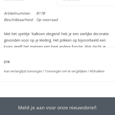
Artikelnummer:
B17B
Beschikbaarheid:
Op voorraad
Met het speldje 'Kalkoen vliegend' heb je een sierlijke decoratie
gevonden voor op je kleding. Het prikken op bijvoorbeeld een
kaars geeft het meteen een heel andere functie. Wat dacht je
van een tinnen speldje op een tafelkaartje? Een versiering voor
jezelf of voor de inrichting van je woonkamer.
DTR
Aan de achterzijde van het speldje zit een vlindersluiting.
Aan verlanglijst toevoegen
/
Toevoegen om te vergelijken
/
Afdrukken
Meld je aan voor onze nieuwsbrief: