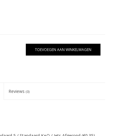
TOEVOEGEN AAN WINKELWAGEN
Reviews
(0)
andaard 5 / Standaard K+O / Iets Afgerond (€0.35)