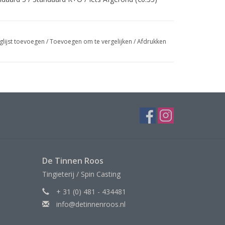
glijst toevoegen
/
Toevoegen om te vergelijken
/
Afdrukken
De Tinnen Roos
Tingieterij / Spin Casting
+ 31 (0) 481 - 434481
info@detinnenroos.nl