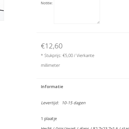
Notitie:
€12,60
* Stukprijs:
€5,00
/ Vierkante
millimeter
Informatie
Levertijd:
10-15 dagen
1 plaatje
Hecht / Grijs/zwart / glans / 82.7x23.7x1.6 / st