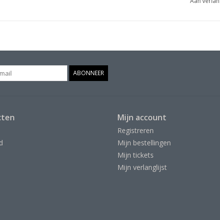
Aan verlan
Ral 5018 gr/bl
ABONNEER
cten
Mijn account
Registreren
d
Mijn bestellingen
Mijn tickets
Mijn verlanglijst