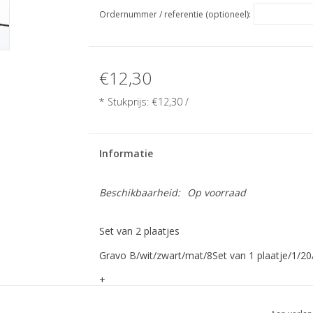
Ordernummer / referentie (optioneel):
€12,30
* Stukprijs:
€12,30
/
Informatie
Beschikbaarheid:
Op voorraad
Set van 2 plaatjes
Gravo B/wit/zwart/mat/8Set van 1 plaatje/1/20/
+
Aluminium/messing/glans/60/25/2/Std./5/Std. K+