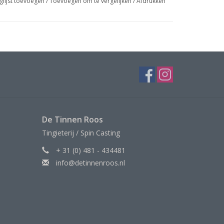
glijst toevoegen
/
Toevoegen om te vergelijken
/
Afdrukken
De Tinnen Roos
Tingieterij / Spin Casting
+ 31 (0) 481 - 434481
info@detinnenroos.nl