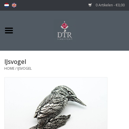
0 Artikelen - €0,00
IJsvogel
HOME
/
IJSVOGEL