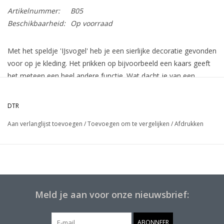
Artikelnummer:
B05
Beschikbaarheid:
Op voorraad
Met het speldje 'IJsvogel' heb je een sierlijke decoratie gevonden
voor op je kleding. Het prikken op bijvoorbeeld een kaars geeft
het meteen een heel andere functie. Wat dacht je van een
tinnen speldje op een tafelkaartje? Een versiering voor jezelf of
voor de inrichting van je woonkamer.
DTR
Aan de achterzijde van het speldje zit een vlindersluiting.
Aan verlanglijst toevoegen
/
Toevoegen om te vergelijken
/
Afdrukken
Meld je aan voor onze nieuwsbrief:
ABONNEER