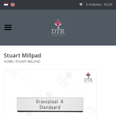
0 Artikelen - €0,00
Stuart Millpad
HOME
/
STUART MILLPAD