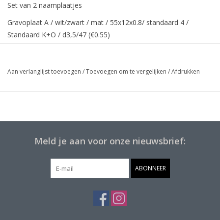
Set van 2 naamplaatjes
Gravoplaat A / wit/zwart / mat / 55x12x0.8/ standaard 4 /
Standaard K+O / d3,5/47 (€0.55)
+
Gravoplaat A / wit/zwart / mat / 54x15x0.8 / standaard / 4 /
Aan verlanglijst toevoegen
/
Toevoegen om te vergelijken
/
Afdrukken
Standaard K+O
Meld je aan voor onze nieuwsbrief:
ABONNEER