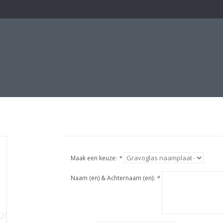
Maak een keuze:
*
Naam (en) & Achternaam (en):
*