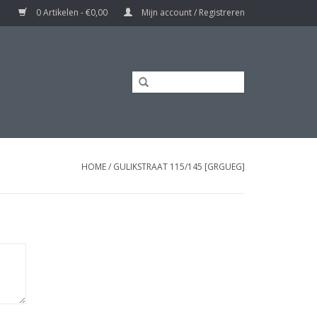
0 Artikelen - €0,00
Mijn account / Registreren
HOME
/
GULIKSTRAAT 115/145 [GRGUEG]