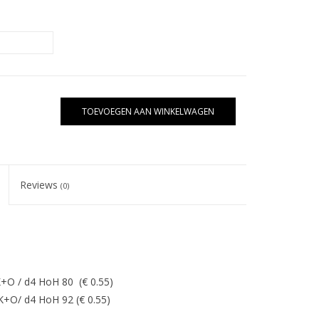
TOEVOEGEN AAN WINKELWAGEN
Reviews
(0)
 K+O / d4 HoH 80 (€ 0.55)
 K+O/ d4 HoH 92 (€ 0.55)