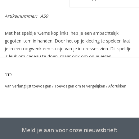
Artikelnummer:
A59
Met het speldje 'Gems kop links' heb je een ambachtelijk
gegoten item in handen. Door het op je kleding te spelden laat
je in een oogwenk een stukje van je interesses zien. Dit speldje
is leuk om cadeau te doen, maar ook om op je eigen
verlanglijstje te zetten.
Aan de achterzijde van het speldje zit een vlindersluiting.
DTR
Aan verlanglijst toevoegen
/
Toevoegen om te vergelijken
/
Afdrukken
Meld je aan voor onze nieuwsbrief: