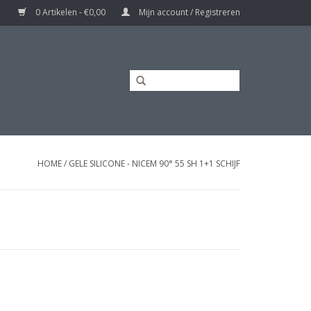
0 Artikelen - €0,00
Mijn account / Registreren
HOME
/
GELE SILICONE - NICEM 90° 55 SH 1+1 SCHIJF