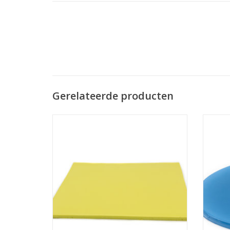
Gerelateerde producten
Silicone rubber plaat 250x250x6.35mm
Blauwe
vulkaniseer temp 90°
TOEVOEGEN AAN WINKELWAGEN
TO