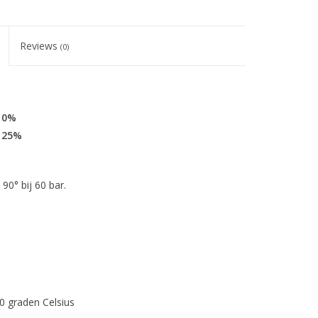
Reviews
(0)
 10%
r 25%
90° bij 60 bar.
0 graden Celsius