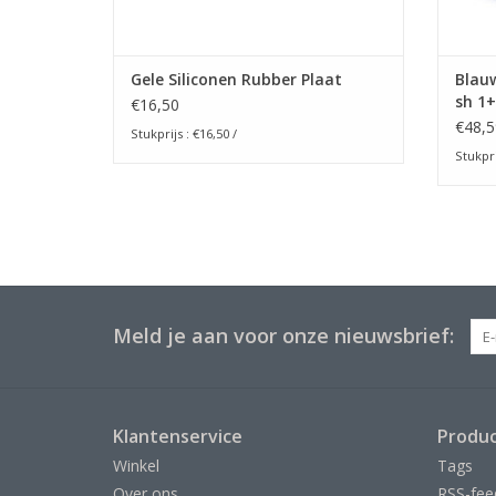
Gele Siliconen Rubber Plaat
Blauw
sh 1+
€16,50
€48,5
Stukprijs :
€16,50
/
Stukpri
Meld je aan voor onze nieuwsbrief:
Klantenservice
Produ
Winkel
Tags
Over ons
RSS-fee