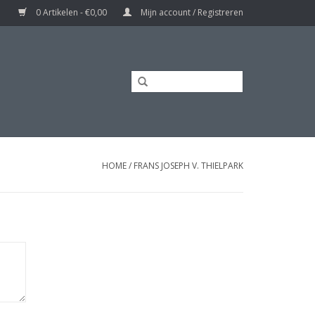
0 Artikelen - €0,00
Mijn account / Registreren
HOME
/
FRANS JOSEPH V. THIELPARK