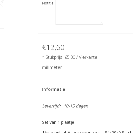
Notitie:
€12,60
* Stukprijs:
€5,00
/ Vierkante
millimeter
Informatie
Levertijd:
10-15 dagen
Set van 1 plaatje
1/gravoplaat A - wit/zwart mat - 84x20x0.8 - st