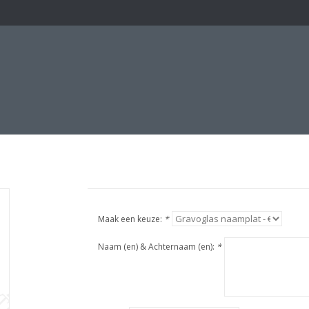
Maak een keuze:
*
Naam (en) & Achternaam (en):
*