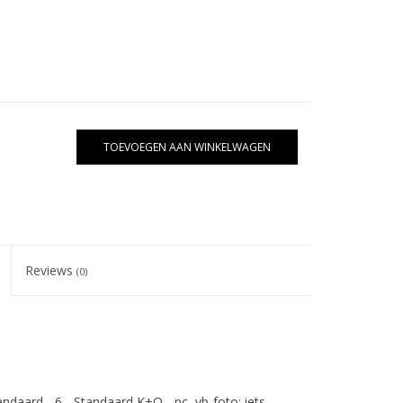
TOEVOEGEN AAN WINKELWAGEN
Reviews
(0)
andaard - 6 - Standaard K+O - pc, vb-foto; iets