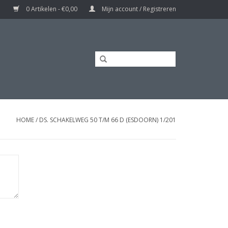
0 Artikelen - €0,00
Mijn account / Registreren
HOME
/
DS. SCHAKELWEG 50 T/M 66 D (ESDOORN) 1/201