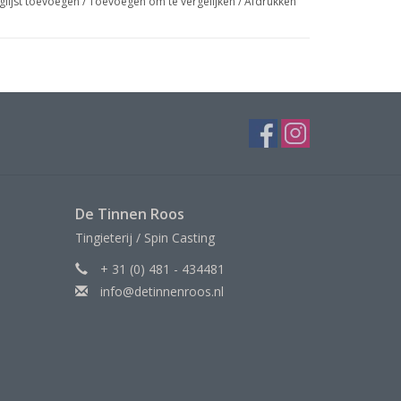
glijst toevoegen
/
Toevoegen om te vergelijken
/
Afdrukken
De Tinnen Roos
Tingieterij / Spin Casting
+ 31 (0) 481 - 434481
info@detinnenroos.nl