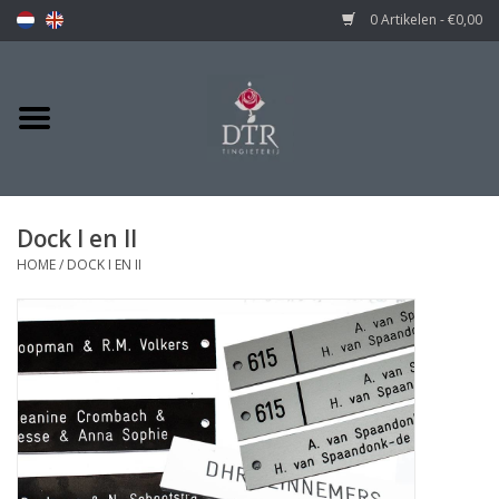
0 Artikelen - €0,00
Dock I en II
HOME
/
DOCK I EN II