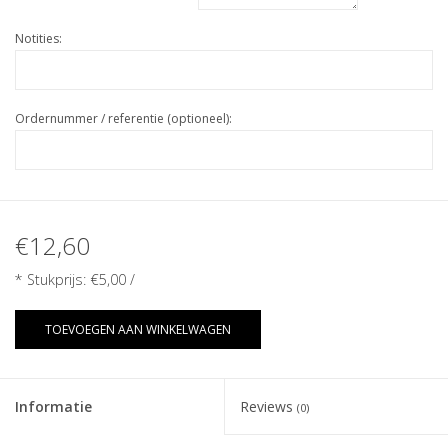
Notities:
Ordernummer / referentie (optioneel):
€12,60
* Stukprijs:
€5,00
/
TOEVOEGEN AAN WINKELWAGEN
Informatie
Reviews
(0)