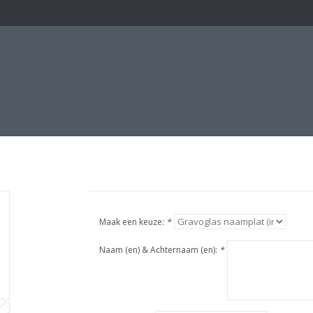
Maak een keuze:
*
Naam (en) & Achternaam (en):
*