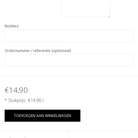
Notities:
Ordernummer / referentie (optioneel):
€14,90
* Stukprijs:
€14,90
/
TOEVOEGEN AAN WINKELWAGEN