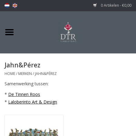
0 Artikelen - €0,00
Jahn&Pérez
HOME
/
MERKEN
/
JAHN&PÉREZ
Samenwerking tussen:
*
De Tinnen Roos
*
Laloberinto Art & Design