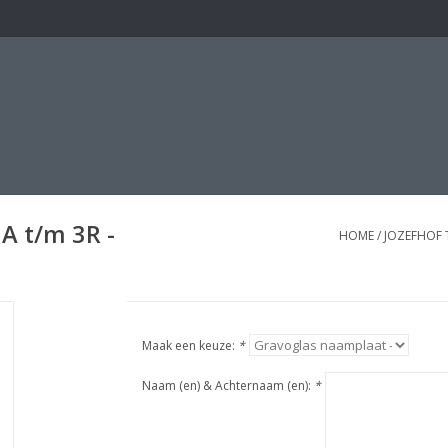
A t/m 3R -
HOME
/
JOZEFHOF 
Maak een keuze:
*
Naam (en) & Achternaam (en):
*