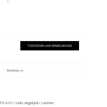
TOEVOEGEN AAN WINKELWAGEN
Reviews
(0)
 STD K+O / Links uitgelijnd / Laseren