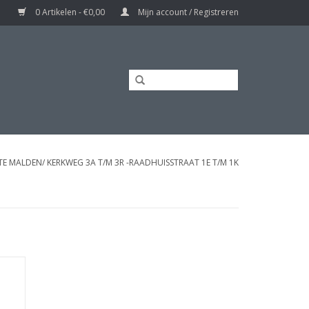
0 Artikelen - €0,00
Mijn account / Registreren
TE MALDEN/ KERKWEG 3A T/M 3R -RAADHUISSTRAAT 1E T/M 1K