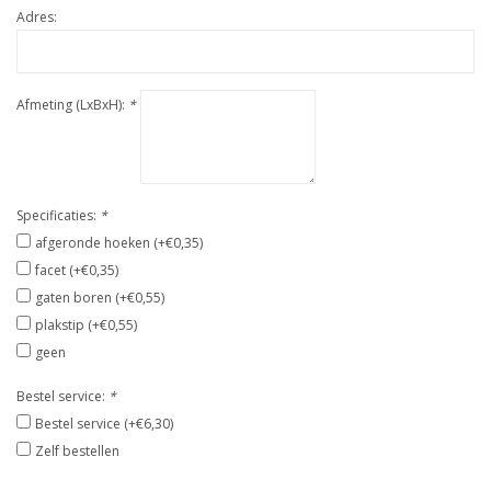
Adres:
Afmeting (LxBxH):
*
Specificaties:
*
afgeronde hoeken (+€0,35)
facet (+€0,35)
gaten boren (+€0,55)
plakstip (+€0,55)
geen
Bestel service:
*
Bestel service (+€6,30)
Zelf bestellen