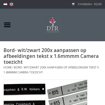
0 Artikelen - €0,00
Bord- wit/zwart 200x aanpassen op
afbeeldingen tekst x 1.6mmmm Camera
toezicht
HOME
/
BORD- WIT/ZWART 200X AANPASSEN OP AFBEELDINGEN TEKST X
1.6MMMM CAMERA TOEZICHT