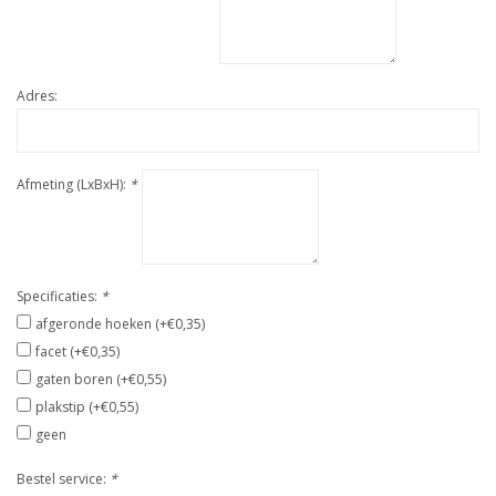
Adres:
Afmeting (LxBxH):
*
Specificaties:
*
afgeronde hoeken (+€0,35)
facet (+€0,35)
gaten boren (+€0,55)
plakstip (+€0,55)
geen
Bestel service:
*