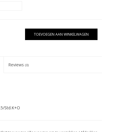
TOEVOEGEN AAN WINKELWAGEN
Reviews
(0)
.5/Std.K+O
5/Std.K+O