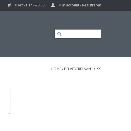
0 Artikelen - €0,00
Mijn account / Registreren
HOME
/
BELVEDERELAAN 1/199