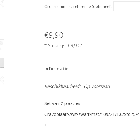
Ordernummer / referentie (optioneel):
€9,90
* Stukprijs:
€9,90
/
Informatie
Beschikbaarheid:
Op voorraad
Set van 2 plaatjes
GravoplaatA/wit/zwart/mat/109/21/1.6/Std./5/4
+
GravoplaatA/wit/zwart/mat/84/21/1.6/Std./5/4.