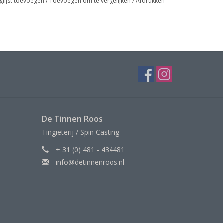
glijst toevoegen
/
Toevoegen om te vergelijken
/
Afdrukken
De Tinnen Roos
Tingieterij / Spin Casting
+ 31 (0) 481 - 434481
info@detinnenroos.nl