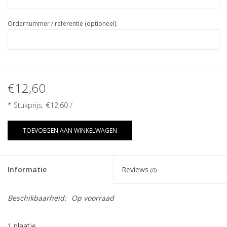
Ordernummer / referentie (optioneel):
€12,60
* Stukprijs:
€12,60
/
TOEVOEGEN AAN WINKELWAGEN
Informatie
Reviews
(0)
Beschikbaarheid:
Op voorraad
1 plaatje