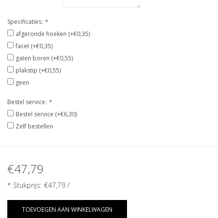
Specificaties:
*
afgeronde hoeken (+€0,35)
facet (+€0,35)
gaten boren (+€0,55)
plakstip (+€0,55)
geen
Bestel service:
*
Bestel service (+€6,30)
Zelf bestellen
€47,79
* Stukprijs:
€47,79
/
TOEVOEGEN AAN WINKELWAGEN