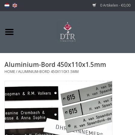
0 Artikelen - €0,00
Aluminium-Bord 450x110x1.5mm
HOME
/
ALUMINIUM-BORD 450X110X1.5MM