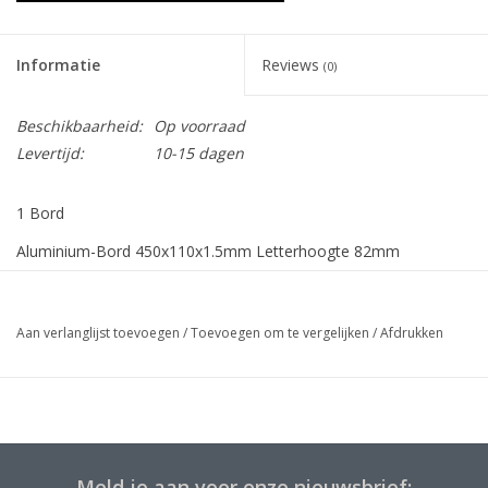
Informatie
Reviews
(0)
Beschikbaarheid:
Op voorraad
Levertijd:
10-15 dagen
1 Bord
Aluminium-Bord 450x110x1.5mm Letterhoogte 82mm
Gegraveerd en ingelakt
Aan verlanglijst toevoegen
/
Toevoegen om te vergelijken
/
Afdrukken
Meld je aan voor onze nieuwsbrief: